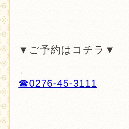
．
．
．
▼ご予約はコチラ▼
．
．
☎︎0276-45-3111
．
．