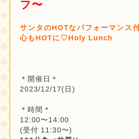
フ〜
．
サンタのHOTなパフォーマンス
心もHOTに♡Holy Lunch
．
．
＊開催日＊
2023/12/17(日)
.
＊時間＊
12:00〜14:00
(受付 11:30〜)