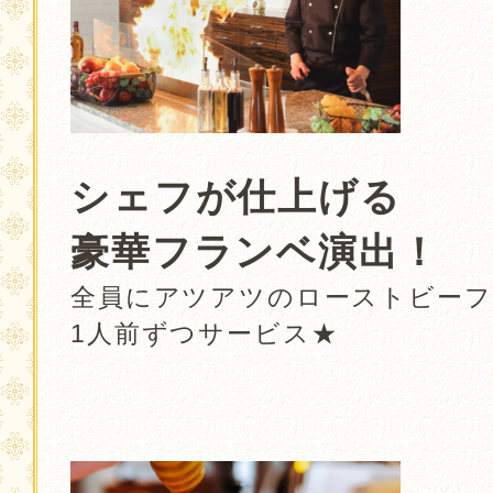
．
シェフが仕上げる
豪華フランベ演出！
全員にアツアツのローストビーフ
1人前ずつサービス★
．
．
．