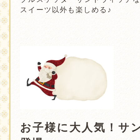
スイーツ以外も楽しめる♪
．
．
．
．
お子様に大人気！サ