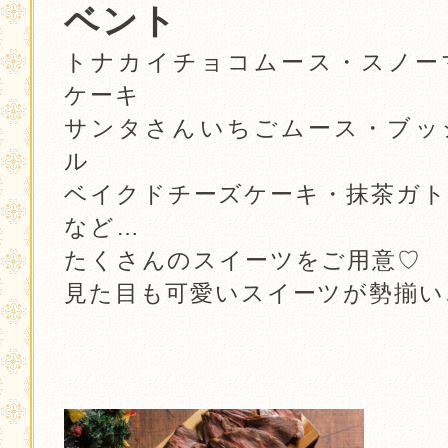
ベント
トナカイチョコムース・スノー
ケーキ
サンタさんいちごムース・ブッ
ル
ベイクドチーズケーキ・抹茶ガト
など…
たくさんのスイーツをご用意♡
見た目も可愛いスイーツが勢揃い
．
．
．