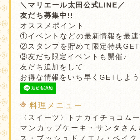
＼マリエール太田公式LINE／
友だち募集中!!
オススメポイント
①イベントなどの最新情報を最速
②スタンプを貯めて限定特典GET!
③友だち限定イベントも開催♪
友だち追加をして
お得な情報をいち早くGETしよう!
料理メニュー
〈スイーツ〉トナカイチョコムー
マンカップケーキ・サンタさん
ス・ブッシュドノエル・ベイク