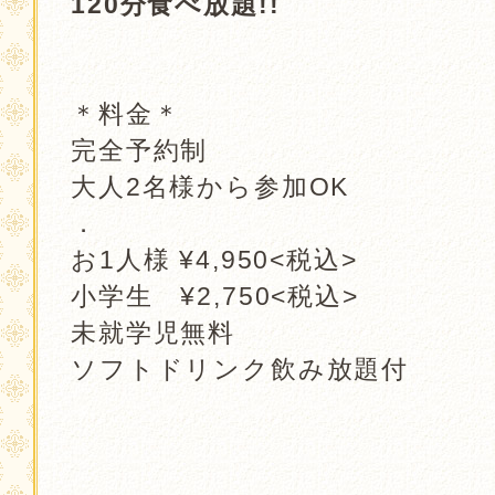
120分食べ放題!!
.
＊料金＊
完全予約制
大人2名様から参加OK
．
お1人様 ¥4,950<税込>
小学生 ¥2,750<税込>
未就学児無料
ソフトドリンク飲み放題付
．
．
．