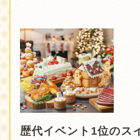
．
．
．
．
歴代イベント1位のス