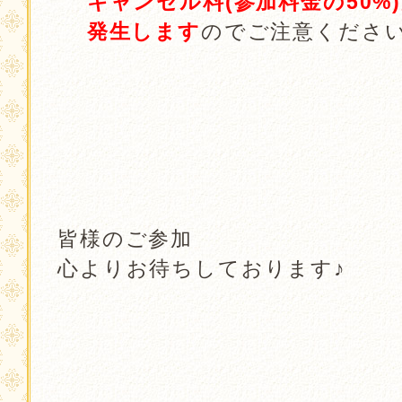
キャンセル料(参加料金の50%
発生します
のでご注意くださ
．
．
．
皆様のご参加
心よりお待ちしております♪
．
．
．