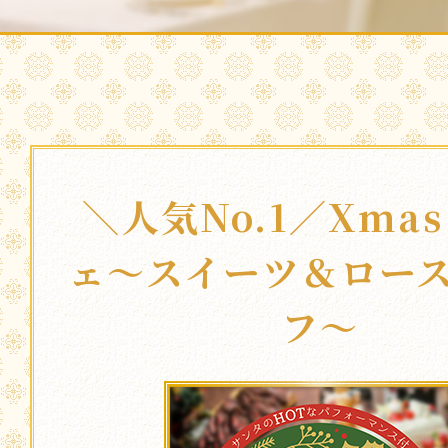
＼人気No.1／Xma
ェ〜スイーツ＆ロー
フ〜