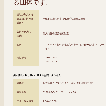
る団体です。
当社が加入する
認定個人情報保
一般財団法人日本情報経済社会推進協会
護団体
苦情の解決の申
個人情報保護苦情相談室
出先
住所
〒106-0032 東京都港区六本木一丁目9番9号六本木ファー
トビル内
電話番号
03-5860-7565
0120-700-779
個人情報の取り扱いに関するお問い合わせ先
連絡先
株式会社ライフシステム 個人情報保護管理室
電話番号
0120-62-0484【フリーダイヤル】
問合せ受付時間
9:00～16:00