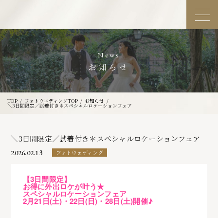
News
お知らせ
TOP
フォトウエディングTOP
お知らせ
＼3日間限定／試着付き＊スペシャルロケーションフェア
＼3日間限定／試着付き＊スペシャルロケーションフェア
2026.02.13
フォトウェディング
【3日間限定】
お得に外出ロケが叶う★
スペシャルロケーションフェア
2月21日(土)・22日(日)・28日(土)開催♪