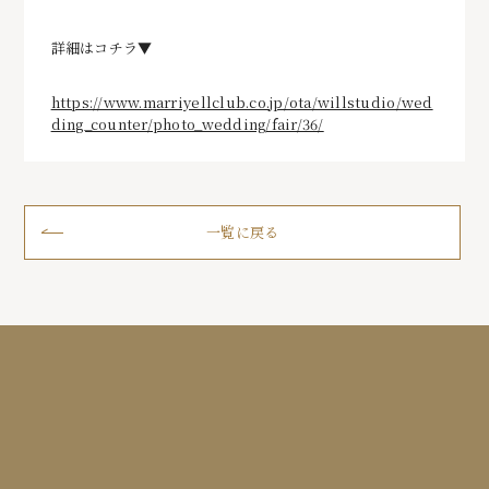
詳細はコチラ▼
https://www.marriyellclub.co.jp/ota/willstudio/wed
ding_counter/photo_wedding/fair/36/
一覧に戻る