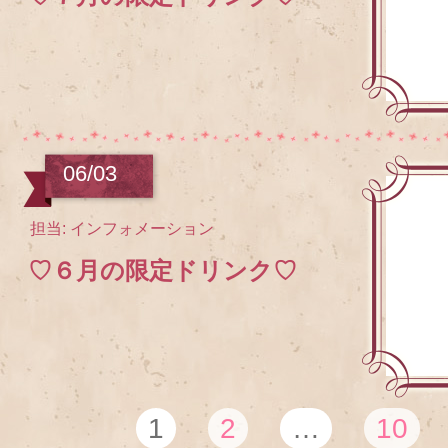
06/03
担当: インフォメーション
♡６月の限定ドリンク♡
1
2
…
10