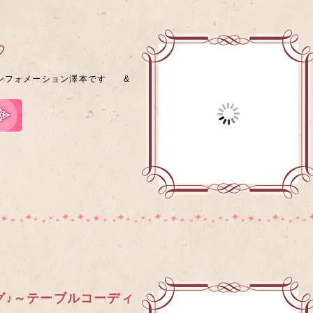
♡
フォメーション澤本です &
グ♪～テーブルコーディ