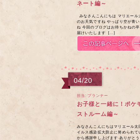
ネート編～
みなさんこんにちは マリエール
のお天気ですね やっぱり空が青
ね 今回のブログはお待ちかねの
届けいたします […]
04/20
担当: プランナー
お子様と一緒に！ポケ
ストルーム編～
みなさんこんにちはマリエール太
イルス感染拡大防止に努められて
から感謝申し上げます ありがとうご