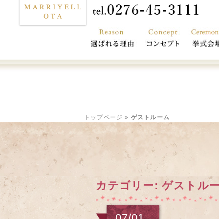
し
プラン
フェア
トップページ
»
ゲストルーム
カテゴリー:
ゲストル
07/01