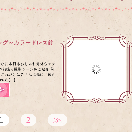
ング～カラードレス前
です 本日もおしゃれ海外ウェデ
の前撮り撮影シーンをご紹介 前
 これだけは皆さんに先にお伝え
で […]
1
2
≫