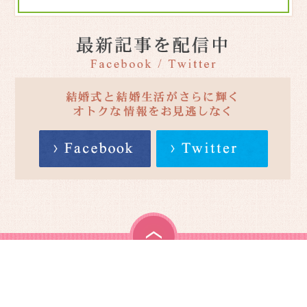
＼月に1度のBIGフェア／豪華15大特典×コー
CLUB MARRIYELLとは？
ス試食！