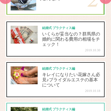
結婚式 プラクティス編
いくらが妥当なの？群馬県の
婚約に関わる費用の相場をチ
ェック！
2019.10.30
結婚式 プラクティス編
キレイになりたい花嫁さん必
見♪ブライダルエステの基本
について
2019.10.18
結婚式 プラクティス編